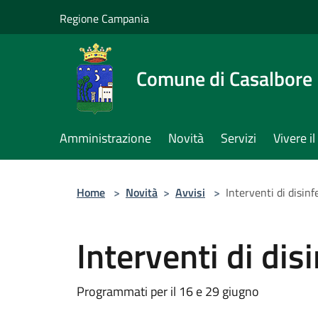
Salta al contenuto principale
Regione Campania
Comune di Casalbore
Amministrazione
Novità
Servizi
Vivere 
Home
>
Novità
>
Avvisi
>
Interventi di disin
Interventi di dis
Programmati per il 16 e 29 giugno