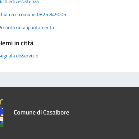
Richiedi Assistenza
Chiama il comune 0825 849005
Prenota un appuntamento
lemi in città
Segnala disservizio
Comune di Casalbore