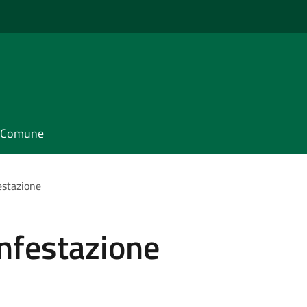
il Comune
festazione
infestazione