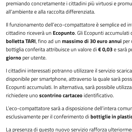
premiando concretamente i cittadini più virtuosi e prom
all’ambiente e alla raccolta differenziata.
Il funzionamento dell’eco-compattatore è semplice ed intui
cittadino riceverà un
Ecopunto
. Gli Ecopunti accumulati
bolletta TARI
, fino ad un
massimo di 30 euro annui
per 
bottiglia conferita attribuisce un valore di
€ 0,03
e sarà p
giorno
per utente.
I cittadini interessati potranno utilizzare il servizio scari
disponibile per smartphone, attraverso la quale sarà possi
Ecopunti accumulati. In alternativa, sarà possibile utilizza
richiedere uno
scontrino cartaceo
identificativo.
L’eco-compattatore sarà a disposizione dell’intera comunit
esclusivamente per il conferimento di
bottiglie in plast
La presenza di questo nuovo servizio rafforza ulteriorm