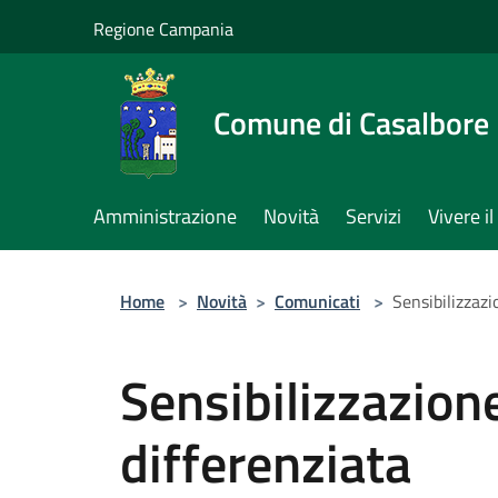
Salta al contenuto principale
Regione Campania
Comune di Casalbore
Amministrazione
Novità
Servizi
Vivere 
Home
>
Novità
>
Comunicati
>
Sensibilizzazi
Sensibilizzazion
differenziata