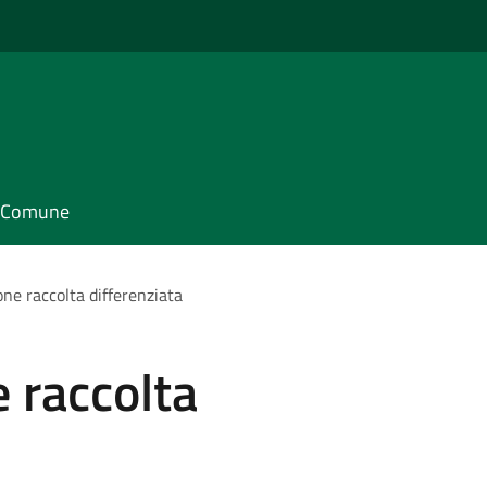
il Comune
one raccolta differenziata
e raccolta