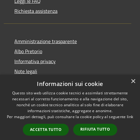
Leggi le FAQ
Richiesta assistenza
Amministrazione trasparente
Albo Pretorio
Informativa privacy
Note legali
×
Dichiarazione di accessibilità
Informazioni sui cookie
Questo sito web utilizza cookie tecnici e assimilati strettamente
necessari al corretto funzionamento e alla navigazione del sito,
nonché un cookie tecnico analitico al solo fine di elaborare
informazioni statistiche, aggregate e anonime.
RSS
Copyright © 2026 • Comune di
Per maggiori dettagli, può consultare la cookie policy al seguente
link
Accessibilità
Casalbore • Powered by
Privacy
Municipium
Accesso
•
RIFIUTA TUTTO
ACCETTA TUTTO
Cookie
redazione