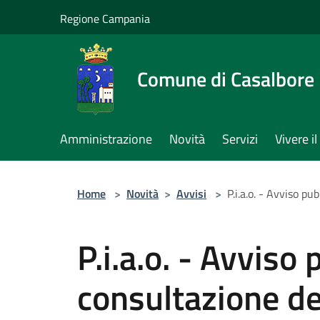
Salta al contenuto principale
Regione Campania
Comune di Casalbore
Amministrazione
Novità
Servizi
Vivere 
Home
>
Novità
>
Avvisi
>
P.i.a.o. - Avviso pu
P.i.a.o. - Avviso 
consultazione de