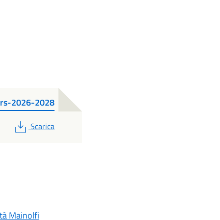
ders-2026-2028
PDF
Scarica
tà Mainolfi