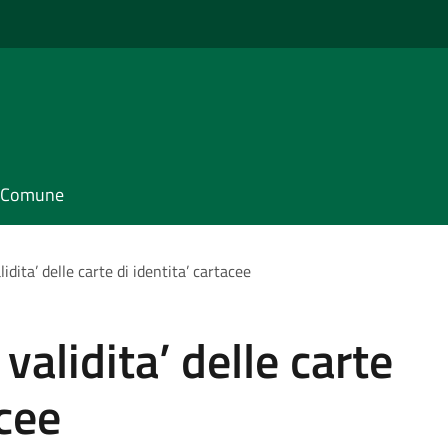
il Comune
dita’ delle carte di identita’ cartacee
alidita’ delle carte
acee