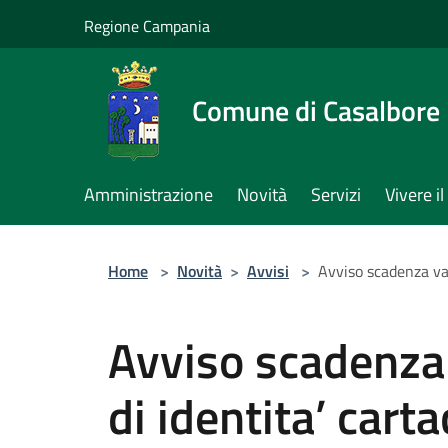
Salta al contenuto principale
Regione Campania
Comune di Casalbore
Amministrazione
Novità
Servizi
Vivere 
Home
>
Novità
>
Avvisi
>
Avviso scadenza vali
Avviso scadenza v
di identita’ cart