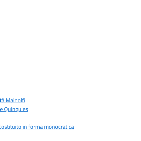
tà Mainolfi
ne Quinquies
costituito in forma monocratica