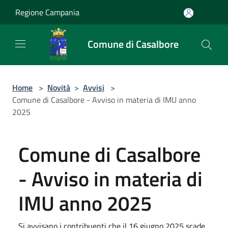
Salta al contenuto principale
Regione Campania
Comune di Casalbore
Home
>
Novità
>
Avvisi
>
Comune di Casalbore - Avviso in materia di IMU anno
2025
Comune di Casalbore
- Avviso in materia di
IMU anno 2025
Si avvisano i contribuenti che il 16 giugno 2025 scade