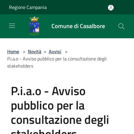
Salta al contenuto principale
Regione Campania
Comune di Casalbore
Home
>
Novità
>
Avvisi
>
P.i.a.o - Avviso pubblico per la consultazione degli
stakeholders
P.i.a.o - Avviso
pubblico per la
consultazione degli
stakeholders