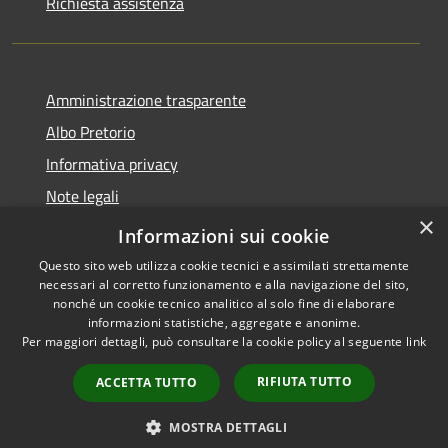
Richiesta assistenza
Amministrazione trasparente
Albo Pretorio
Informativa privacy
Note legali
×
Dichiarazione di accessibilità
Informazioni sui cookie
Questo sito web utilizza cookie tecnici e assimilati strettamente
necessari al corretto funzionamento e alla navigazione del sito,
nonché un cookie tecnico analitico al solo fine di elaborare
informazioni statistiche, aggregate e anonime.
RSS
Copyright © 2026 • Comune di
Per maggiori dettagli, può consultare la cookie policy al seguente
link
Accessibilità
Casalbore • Powered by
Privacy
Municipium
Accesso
•
RIFIUTA TUTTO
ACCETTA TUTTO
Cookie
redazione
Mappa del sito
MOSTRA DETTAGLI