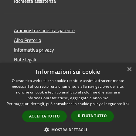
Richiesta assistenza
Amministrazione trasparente
Albo Pretorio
Informativa privacy
Note legali
×
Dichiarazione di accessibilità
Informazioni sui cookie
Questo sito web utilizza cookie tecnici e assimilati strettamente
necessari al corretto funzionamento e alla navigazione del sito,
nonché un cookie tecnico analitico al solo fine di elaborare
informazioni statistiche, aggregate e anonime.
RSS
Copyright © 2026 • Comune di
Per maggiori dettagli, può consultare la cookie policy al seguente
link
Accessibilità
Casalbore • Powered by
Privacy
Municipium
Accesso
•
RIFIUTA TUTTO
ACCETTA TUTTO
Cookie
redazione
Mappa del sito
MOSTRA DETTAGLI