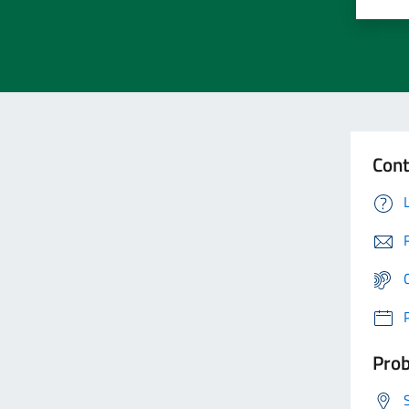
Cont
Prob