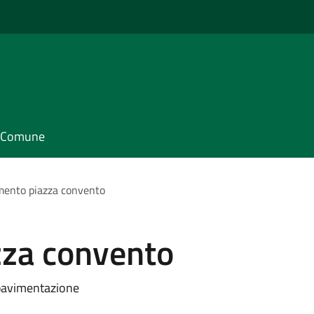
il Comune
mento piazza convento
zza convento
a pavimentazione