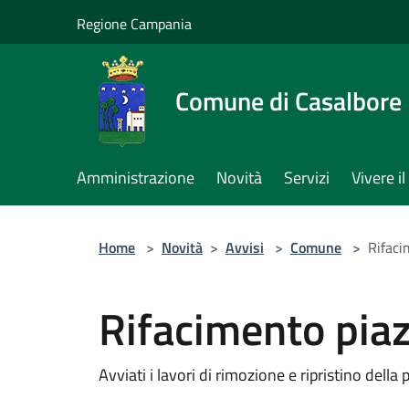
Salta al contenuto principale
Regione Campania
Comune di Casalbore
Amministrazione
Novità
Servizi
Vivere 
Home
>
Novità
>
Avvisi
>
Comune
>
Rifaci
Rifacimento pia
Avviati i lavori di rimozione e ripristino dell