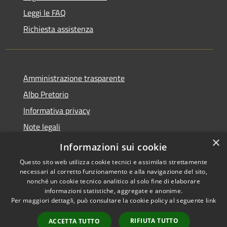
Leggi le FAQ
Richiesta assistenza
Amministrazione trasparente
Albo Pretorio
Informativa privacy
Note legali
×
Dichiarazione di accessibilità
Informazioni sui cookie
Questo sito web utilizza cookie tecnici e assimilati strettamente
necessari al corretto funzionamento e alla navigazione del sito,
nonché un cookie tecnico analitico al solo fine di elaborare
informazioni statistiche, aggregate e anonime.
RSS
Copyright © 2026 • Comune di
Per maggiori dettagli, può consultare la cookie policy al seguente
link
Accessibilità
Casalbore • Powered by
Privacy
Municipium
Accesso
•
RIFIUTA TUTTO
ACCETTA TUTTO