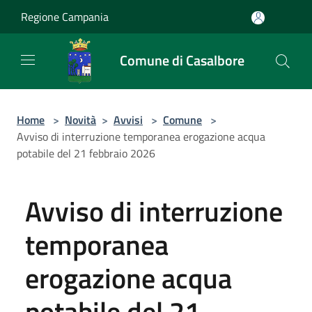
Salta al contenuto principale
Regione Campania
Comune di Casalbore
Home
>
Novità
>
Avvisi
>
Comune
>
Avviso di interruzione temporanea erogazione acqua
potabile del 21 febbraio 2026
Avviso di interruzione
temporanea
erogazione acqua
potabile del 21