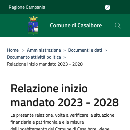
Salta al contenuto principale
Regione Campania
Comune di Casalbore
Home
>
Amministrazione
>
Documenti e dati
>
Documento attività politica
>
Relazione inizio mandato 2023 - 2028
Relazione inizio
mandato 2023 - 2028
La presente relazione, volta a verificare la situazione
finanziaria e patrimoniale e la misura
dell'indebitamento del Comune di Casalbore, viene