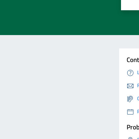
Cont
Prob