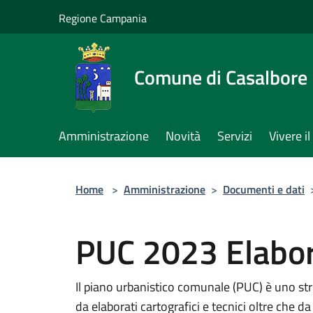
Salta al contenuto principale
Regione Campania
Comune di Casalbore
Amministrazione
Novità
Servizi
Vivere 
Home
>
Amministrazione
>
Documenti e dati
PUC 2023 Elabor
Il piano urbanistico comunale (PUC) è uno s
da elaborati cartografici e tecnici oltre che d