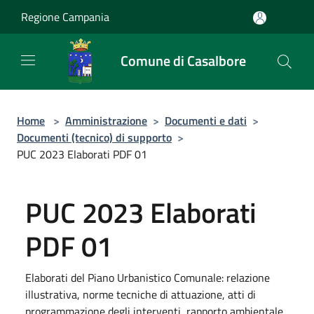
Salta al contenuto principale
Regione Campania
Comune di Casalbore
Home
>
Amministrazione
>
Documenti e dati
>
Documenti (tecnico) di supporto
>
PUC 2023 Elaborati PDF 01
PUC 2023 Elaborati
PDF 01
Elaborati del Piano Urbanistico Comunale: relazione
illustrativa, norme tecniche di attuazione, atti di
programmazione degli interventi, rapporto ambientale,