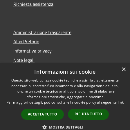
Richiesta assistenza
Amministrazione trasparente
Albo Pretorio
Informativa privacy
Note legali
×
Dichiarazione di accessibilità
Informazioni sui cookie
Questo sito web utilizza cookie tecnici e assimilati strettamente
necessari al corretto funzionamento e alla navigazione del sito,
nonché un cookie tecnico analitico al solo fine di elaborare
informazioni statistiche, aggregate e anonime.
RSS
Copyright © 2026 • Comune di
Per maggiori dettagli, può consultare la cookie policy al seguente
link
Accessibilità
Casalbore • Powered by
Privacy
Municipium
Accesso
•
RIFIUTA TUTTO
ACCETTA TUTTO
Cookie
redazione
Mappa del sito
MOSTRA DETTAGLI